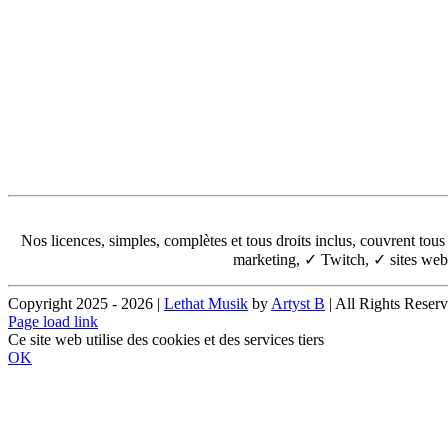
Ajouter 11,89 €
Partager
Ajouter 11,89 €
Partager
Nos licences, simples, complètes et tous droits inclus, couvrent t
marketing, ✓ Twitch, ✓ sites web,
Copyright 2025 - 2026 |
Lethat Musik
by
Artyst B
| All Rights Reser
Facebook
X
Instagram
Pinterest
Page load link
Ce site web utilise des cookies et des services tiers
OK
Go
to
Top